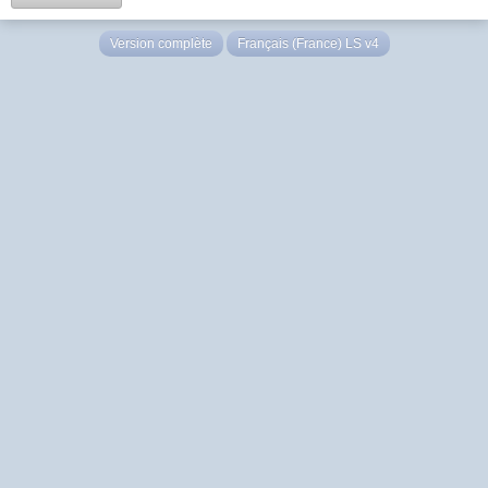
Version complète
Français (France) LS v4