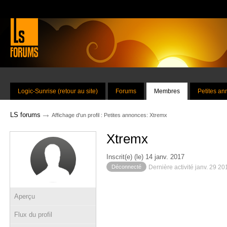
Logic-Sunrise (retour au site)
Forums
Membres
Petites a
→
LS forums
Affichage d'un profil : Petites annonces: Xtremx
Xtremx
Inscrit(e) (le) 14 janv. 2017
Déconnecté
Dernière activité janv. 29 2
Aperçu
Flux du profil