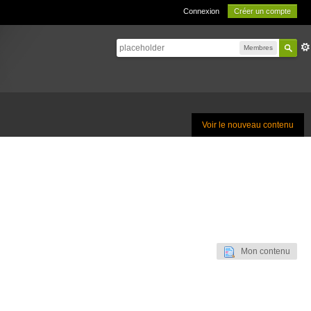
Connexion
Créer un compte
Membres
Voir le nouveau contenu
Mon contenu