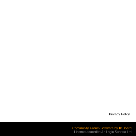
Privacy Policy
Community Forum Software by IP.Board
Licence accordée à : Logic Sunrise Ltd