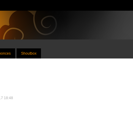
nnonces
Shoutbox
017 18:48