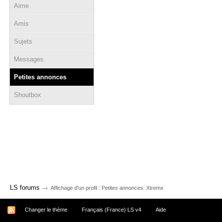
Aime
Amis
Sujets
Messages
Petites annonces
Shoutbox
→
LS forums
Affichage d'un profil : Petites annonces: Xtremx
Changer le thème
Français (France) LS v4
Aide