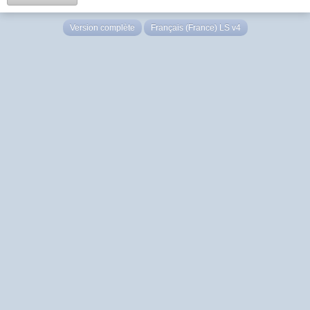
Version complète
Français (France) LS v4