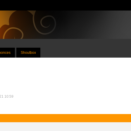
nnonces
Shoutbox
021 10:59