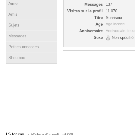
Aime
Messages
137
Visites sur le profil
11 070
Amis
Titre
Sunriseur
Âge
Âge inconnu
Sujets
Anniversaire
Anniversaire inc
Messages
Sexe
Non spécifié
Petites annonces
Shoutbox
→
LS forums
Affichage d'un profil : mikl009