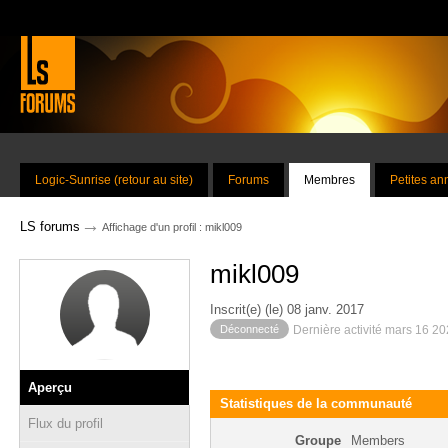
Logic-Sunrise (retour au site)
Forums
Membres
Petites a
→
LS forums
Affichage d'un profil : mikl009
mikl009
Inscrit(e) (le) 08 janv. 2017
Déconnecté
Dernière activité mars 16 2
Aperçu
Statistiques de la communauté
Flux du profil
Groupe
Members