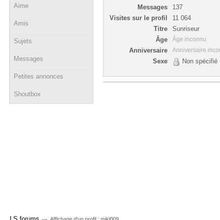
Aime
Messages
137
Visites sur le profil
11 064
Amis
Titre
Sunriseur
Âge
Âge inconnu
Sujets
Anniversaire
Anniversaire inc
Messages
Sexe
Non spécifié
Petites annonces
Shoutbox
→
LS forums
Affichage d'un profil : mikl009