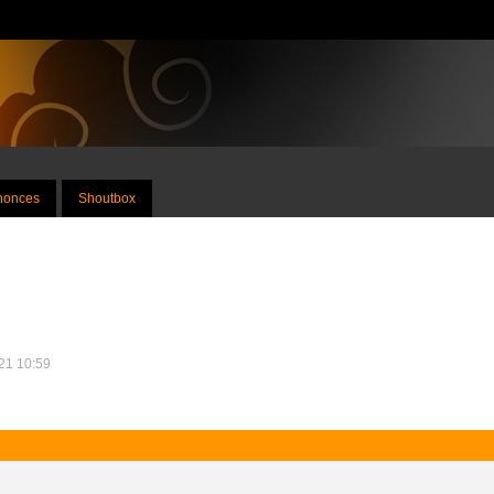
nnonces
Shoutbox
021 10:59