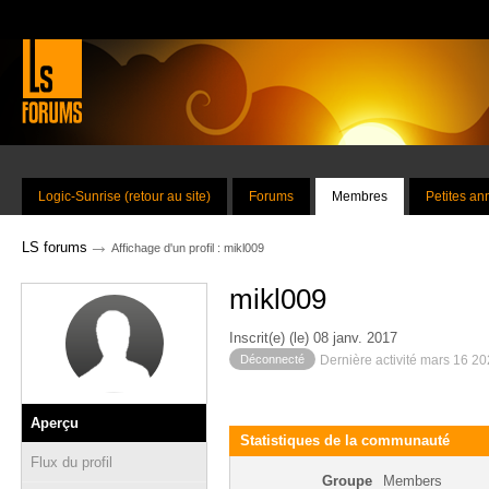
Logic-Sunrise (retour au site)
Forums
Membres
Petites a
→
LS forums
Affichage d'un profil : mikl009
mikl009
Inscrit(e) (le) 08 janv. 2017
Déconnecté
Dernière activité mars 16 2
Aperçu
Statistiques de la communauté
Flux du profil
Groupe
Members