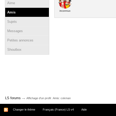
Aime
inconnux
Amis
Sujets
Messages
Petites annonces
Shoutbox
→
LS forums
Affichage d'un profil : Amis: cokman
Changer le thème
Français (France) LS v4
Aide