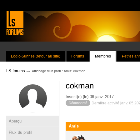
Logic-Sunrise (retour au site)
Forums
Membres
Petites a
→
LS forums
Affichage d'un profil : Amis: cokman
cokman
Inscrit(e) (le) 06 janv. 2017
Déconnecté
Dernière activité janv. 05 2
Aperçu
Amis
Flux du profil