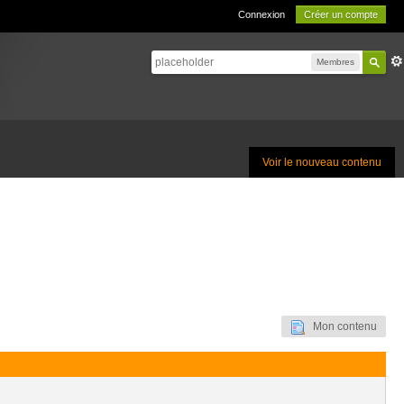
Connexion
Créer un compte
Membres
Voir le nouveau contenu
Mon contenu