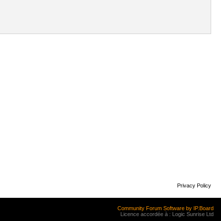
Privacy Policy
Community Forum Software by IP.Board
Licence accordée à : Logic Sunrise Ltd