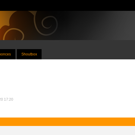
nnonces
Shoutbox
020 17:20