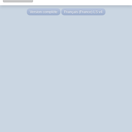
Version complète
Français (France) LS v4