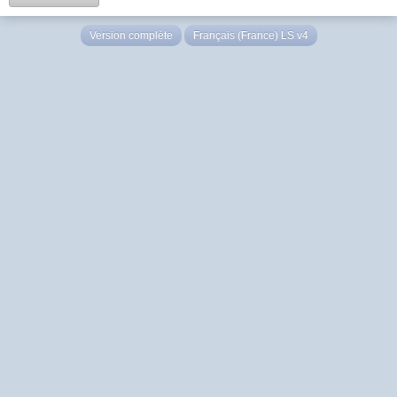
Version complète
Français (France) LS v4