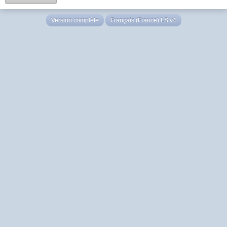
Version complète
Français (France) LS v4