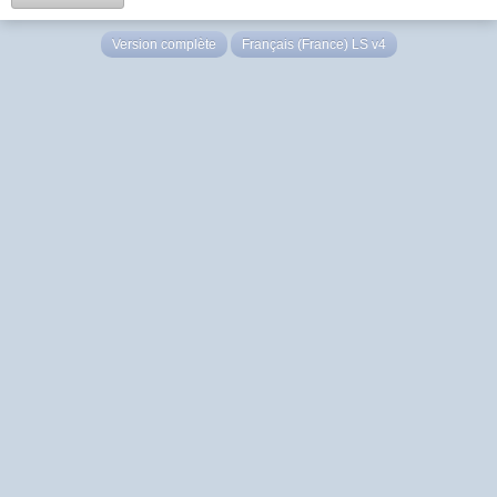
Version complète
Français (France) LS v4