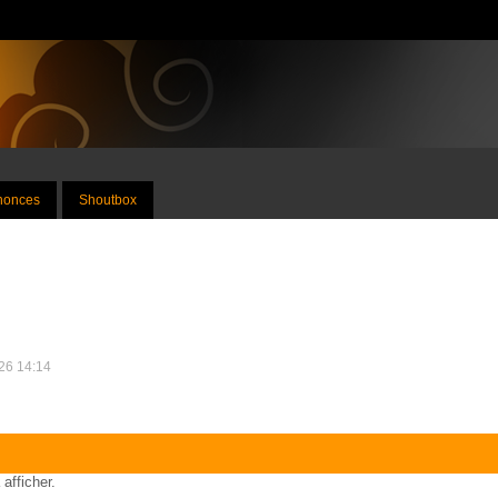
nnonces
Shoutbox
026 14:14
 afficher.