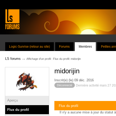
Logic-Sunrise (retour au site)
Forums
Membres
Petites a
→
LS forums
Affichage d'un profil : Flux du profil: midorijin
midorijin
Inscrit(e) (le) 09 déc. 2016
Déconnecté
Dernière activité mars 27 2
Aperçu
Flux du profil
Flux du profil
Il n'y a aucune mise à jour du statut à