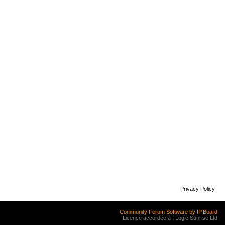
Privacy Policy
Community Forum Software by IP.Board
Licence accordée à : Logic Sunrise Ltd