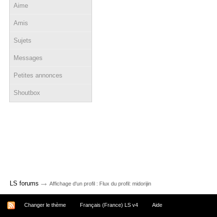
Aime
Amis
Sujets
Messages
Petites annonces
Shoutbox
→
LS forums
Affichage d'un profil : Flux du profil: midorijin
Changer le thème
Français (France) LS v4
Aide