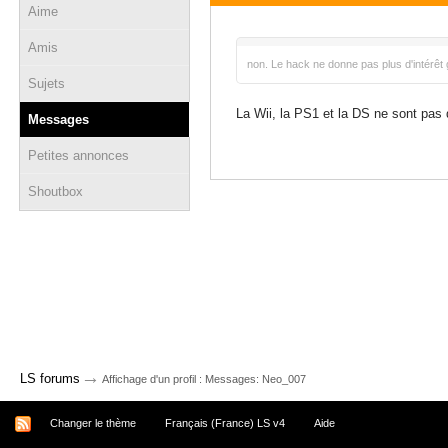
Aime
16 janvier 2026 - 15:47
Amis
non. Le hack ne donne pas plus d'intérêt 
Sujets
La Wii, la PS1 et la DS ne sont pas 
Messages
Petites annonces
Shoutbox
→
LS forums
Affichage d'un profil : Messages: Neo_007
Changer le thème
Français (France) LS v4
Aide