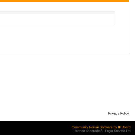
Privacy Policy
Community Forum Software by IP.Board
Licence accordée à : Logic Sunrise Ltd