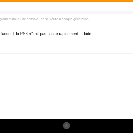
grand public a une console...ca se vérifie a chaque génération.
d'accord, la PS3 n'était pas hacké rapidement.... bide