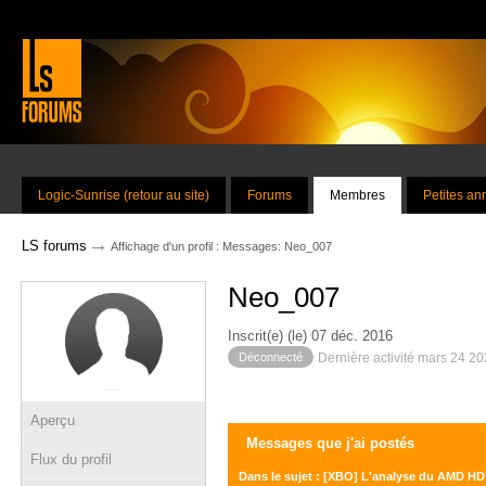
Logic-Sunrise (retour au site)
Forums
Membres
Petites a
→
LS forums
Affichage d'un profil : Messages: Neo_007
Neo_007
Inscrit(e) (le) 07 déc. 2016
Déconnecté
Dernière activité mars 24 2
Aperçu
Messages que j'ai postés
Flux du profil
Dans le sujet : [XBO] L'analyse du AMD HD