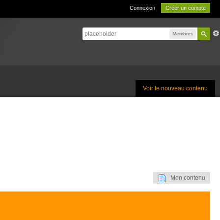
Connexion
Créer un compte
Membres
Voir le nouveau contenu
Mon contenu