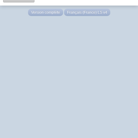
Version complète
Français (France) LS v4