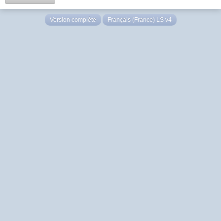
Version complète
Français (France) LS v4