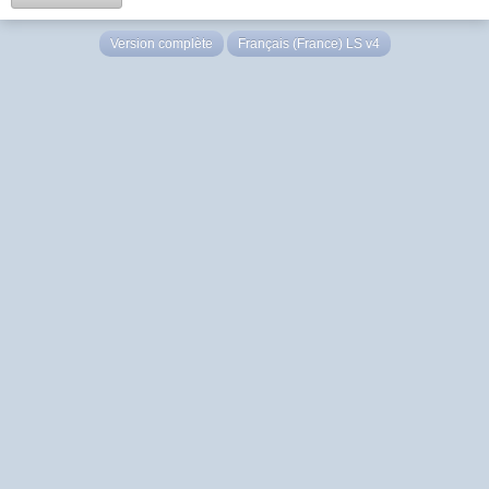
Version complète
Français (France) LS v4