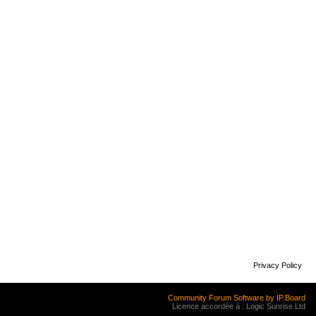
Privacy Policy
Community Forum Software by IP.Board
Licence accordée à : Logic Sunrise Ltd