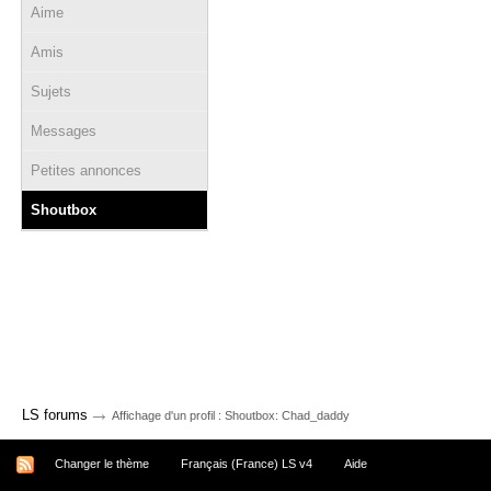
Aime
Amis
Sujets
Messages
Petites annonces
Shoutbox
→
LS forums
Affichage d'un profil : Shoutbox: Chad_daddy
Changer le thème
Français (France) LS v4
Aide