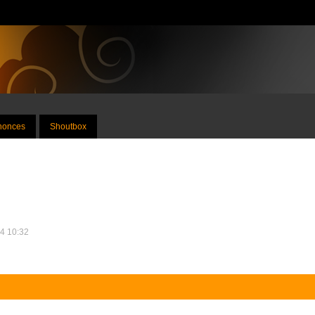
nnonces
Shoutbox
24 10:32