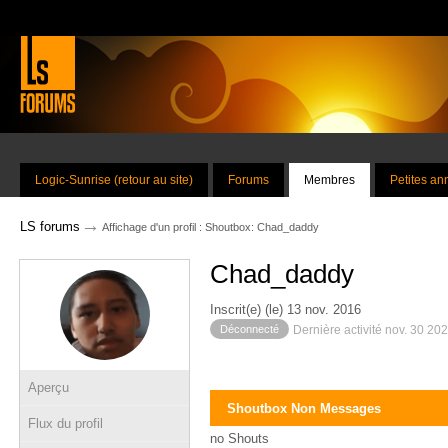
Logic-Sunrise (retour au site)
Forums
Membres
Petites a
→
LS forums
Affichage d'un profil : Shoutbox: Chad_daddy
Chad_daddy
Inscrit(e) (le) 13 nov. 2016
Déconnecté
Dernière activité nov. 30 20
Aperçu
Shoutbox Non Messages
Flux du profil
no Shouts