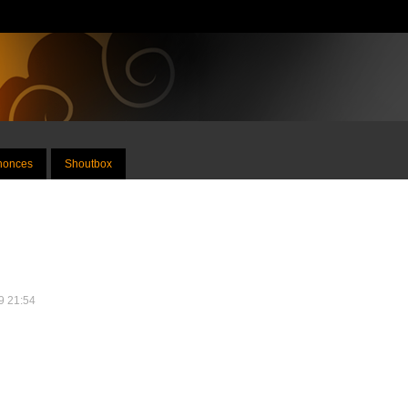
nnonces
Shoutbox
19 21:54