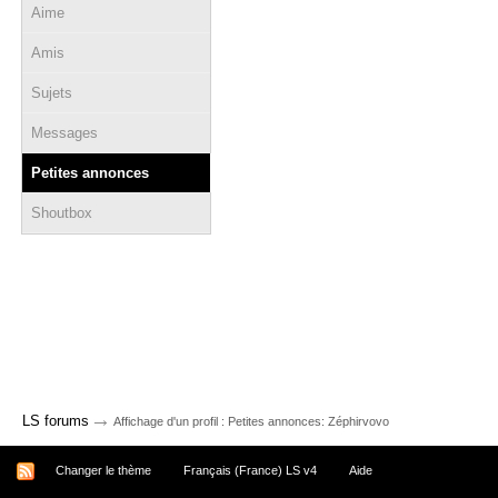
Aime
Amis
Sujets
Messages
Petites annonces
Shoutbox
→
LS forums
Affichage d'un profil : Petites annonces: Zéphirvovo
Changer le thème
Français (France) LS v4
Aide