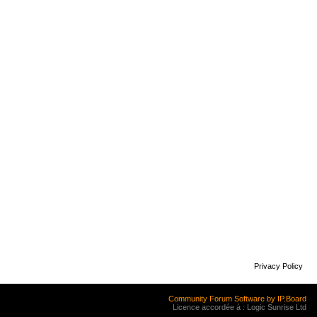
Privacy Policy
Community Forum Software by IP.Board
Licence accordée à : Logic Sunrise Ltd