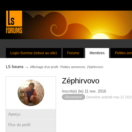
Logic-Sunrise (retour au site)
Forums
Membres
Petites a
→
LS forums
Affichage d'un profil : Petites annonces: Zéphirvovo
Zéphirvovo
Inscrit(e) (le) 11 nov. 2016
Déconnecté
Dernière activité mai 22 20
Aperçu
Flux du profil