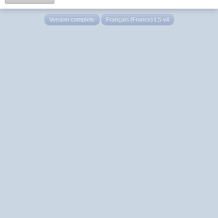
Version complète
Français (France) LS v4