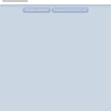
Version complète
Français (France) LS v4