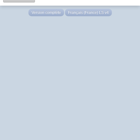
Version complète
Français (France) LS v4