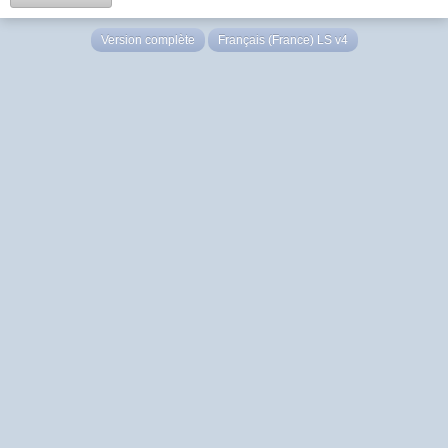
Version complète
Français (France) LS v4