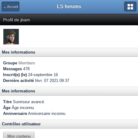
LS forums
← Accueil
Profil de jbam
Mes informations
Groupe
Members
Messages
478
Inscrit(e) (le)
24-septembre 16
Dernière activité
févr. 07 2021 09:37
Mes informations
Titre
Sunriseur avancé
Âge
Âge inconnu
Anniversaire
Anniversaire inconnu
Contrôles utilisateur
Mon contenu