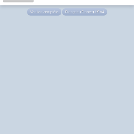
Version complète
Français (France) LS v4