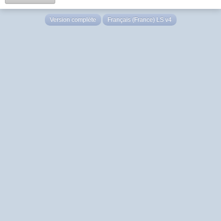
Version complète
Français (France) LS v4