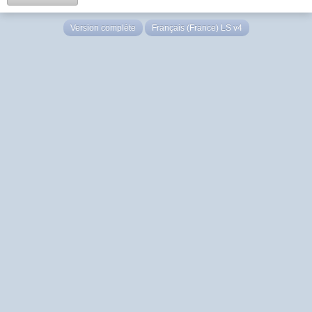
Version complète
Français (France) LS v4