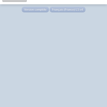
Version complète
Français (France) LS v4