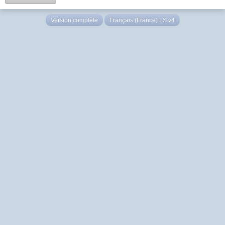
Version complète
Français (France) LS v4