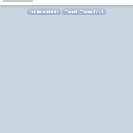
Version complète
Français (France) LS v4