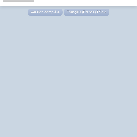
Version complète
Français (France) LS v4