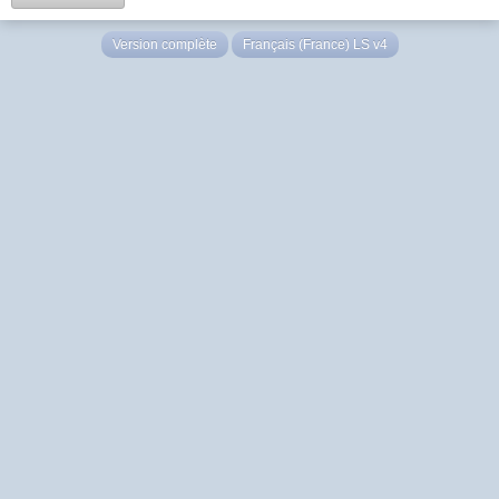
Version complète
Français (France) LS v4