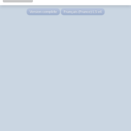
Version complète
Français (France) LS v4