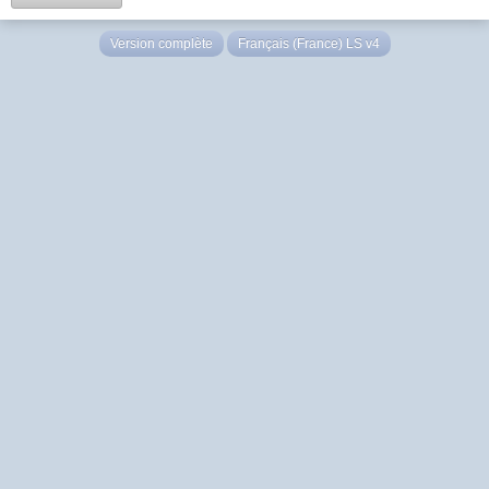
Version complète
Français (France) LS v4