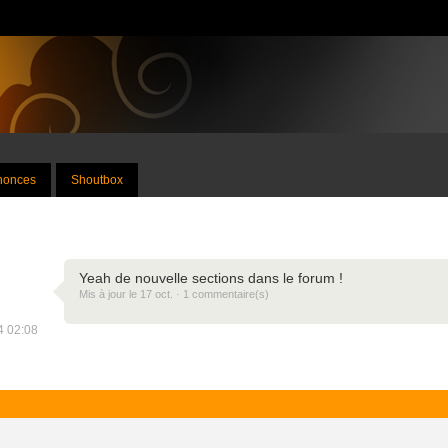
nnonces
Shoutbox
Yeah de nouvelle sections dans le forum !
Mis à jour le 17 oct. · 1 commentaire(s)
24 02:08