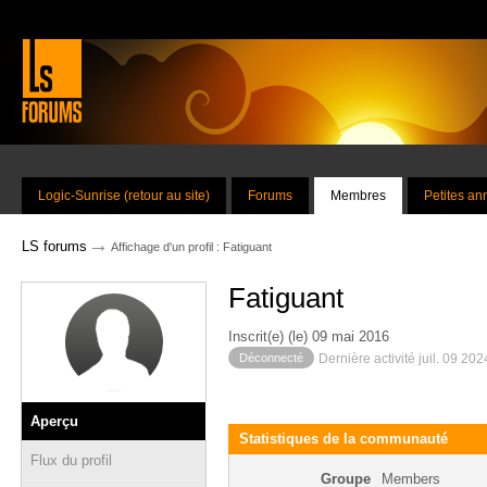
Logic-Sunrise (retour au site)
Forums
Membres
Petites a
→
LS forums
Affichage d'un profil : Fatiguant
Fatiguant
Inscrit(e) (le) 09 mai 2016
Déconnecté
Dernière activité juil. 09 20
Aperçu
Statistiques de la communauté
Flux du profil
Groupe
Members