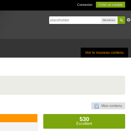
Connexion
Créer un compte
Membres
Voir le nouveau contenu
Mon contenu
530
Excellent