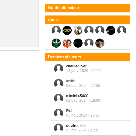
Outils utilisateur
Amis
Derniers visiteurs
charlieoliver
13 janv. 2025 - 05:02
Invité
03 déc. 2024 - 17:55
mimick45000
02 déc. 2024 - 19:03
Floh
03 nov. 2024 - 20:27
devilredfield
05 mai 2024 - 21:35