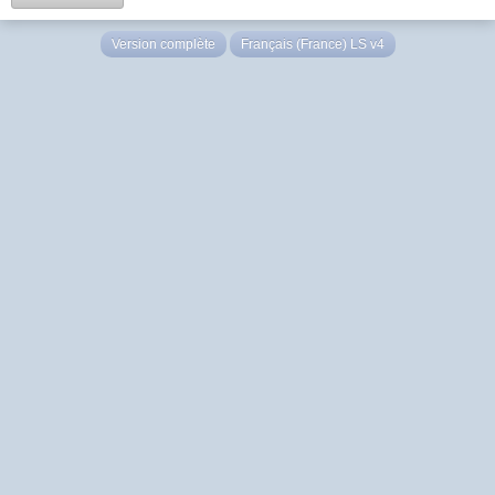
Version complète
Français (France) LS v4