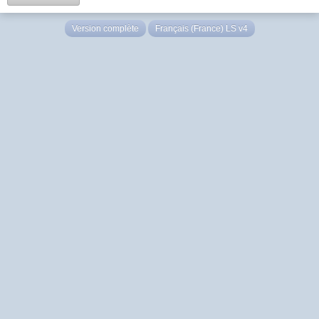
Version complète
Français (France) LS v4