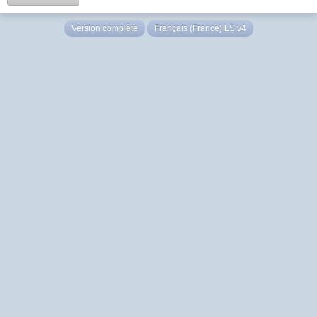
Version complète
Français (France) LS v4