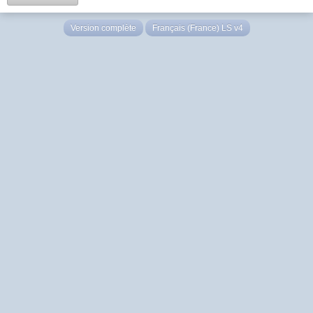
Version complète
Français (France) LS v4