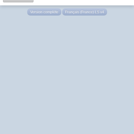
Version complète
Français (France) LS v4