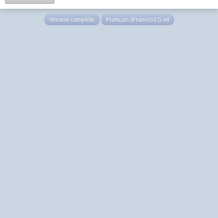
Version complète
Français (France) LS v4