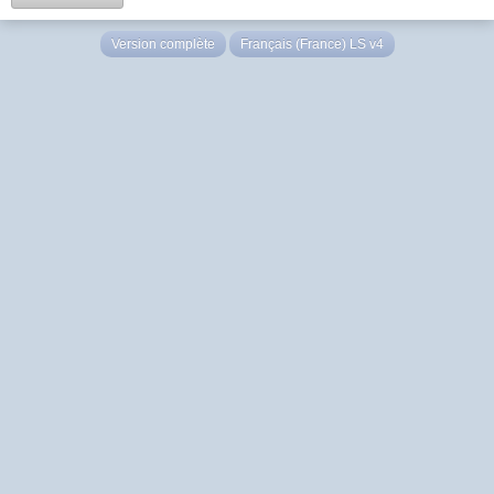
Version complète
Français (France) LS v4