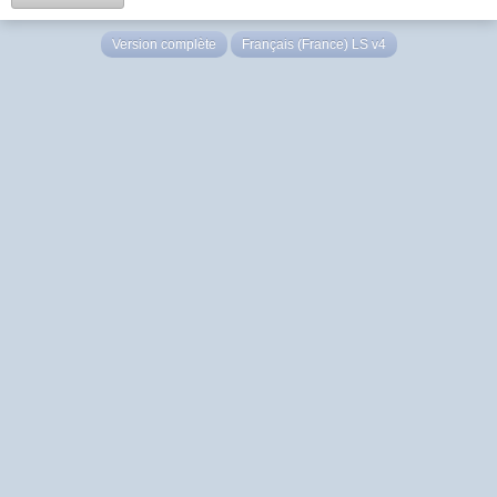
Version complète
Français (France) LS v4