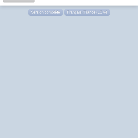
Version complète
Français (France) LS v4