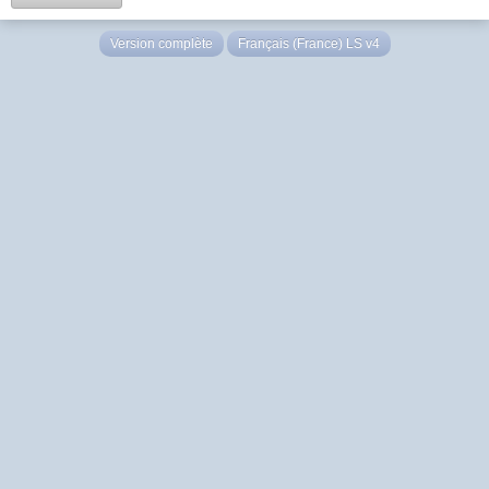
Version complète
Français (France) LS v4