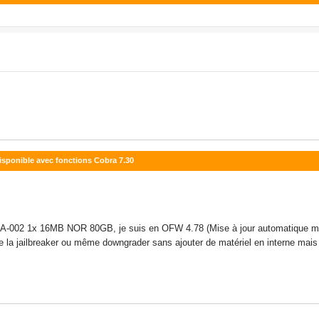
isponible avec fonctions Cobra 7.30
A-002 1x 16MB NOR 80GB, je suis en OFW 4.78 (Mise à jour automatique m
e de la jailbreaker ou même downgrader sans ajouter de matériel en interne m