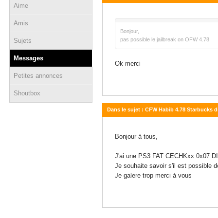
Aime
15 février 2016 - 11:03
Amis
Bonjour,
pas possible le jailbreak on OFW 4.78
Sujets
Messages
Ok merci
Petites annonces
Shoutbox
Dans le sujet : CFW Habib 4.78 Starbucks d
15 février 2016 - 10:13
Bonjour à tous,
J'ai une PS3 FAT CECHKxx 0x07 DI
Je souhaite savoir s'il est possibl
Je galere trop merci à vous