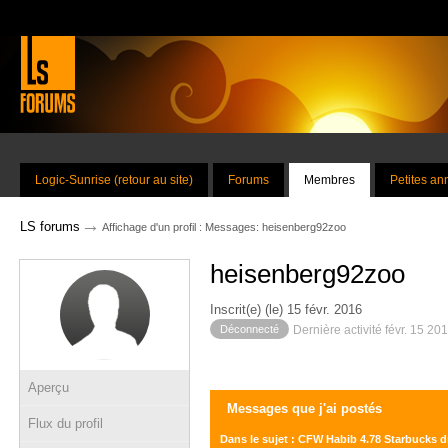
Logic-Sunrise (retour au site)
Forums
Membres
Petites a
→
LS forums
Affichage d'un profil : Messages: heisenberg92zoo
heisenberg92zoo
Inscrit(e) (le) 15 févr. 2016
Déconnecté
Dernière activité févr. 15 20
Aperçu
Messages que j'ai postés
Flux du profil
Dans le sujet : CFW Habib 4.78 Starbucks d