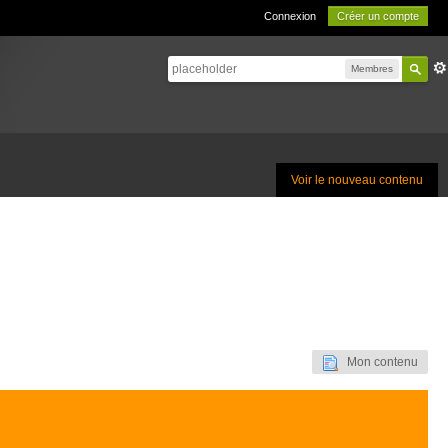
Connexion
Créer un compte
Membres
Voir le nouveau contenu
Mon contenu