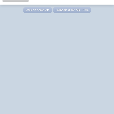
Version complète
Français (France) LS v4