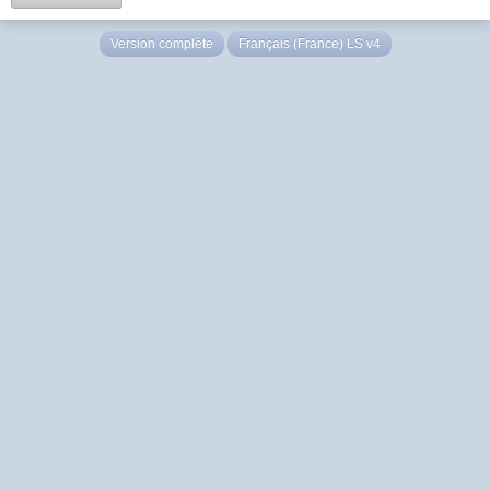
Version complète
Français (France) LS v4