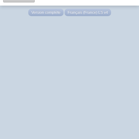
Version complète
Français (France) LS v4