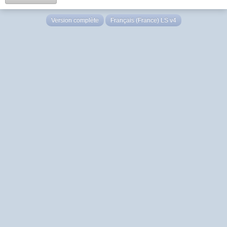
Version complète
Français (France) LS v4