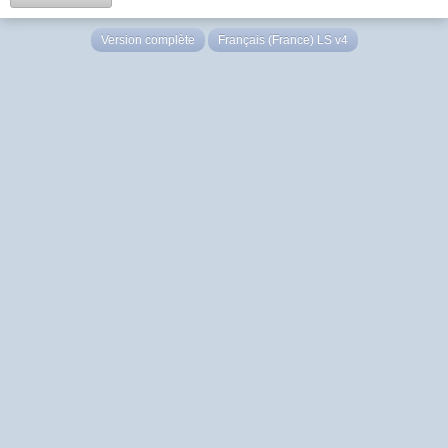
Version complète
Français (France) LS v4