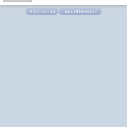
Version complète
Français (France) LS v4