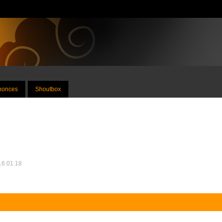
nnonces
Shoutbox
016 01:18