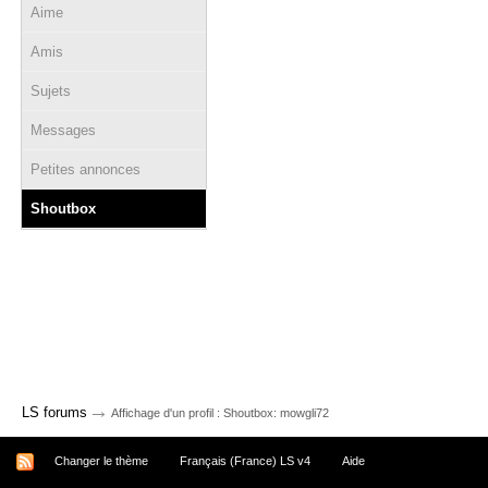
Aime
Amis
Sujets
Messages
Petites annonces
Shoutbox
→
LS forums
Affichage d'un profil : Shoutbox: mowgli72
Changer le thème
Français (France) LS v4
Aide