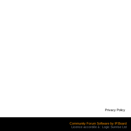
Privacy Policy
Community Forum Software by IP.Board
Licence accordée à : Logic Sunrise Ltd