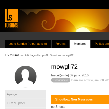
Logic-Sunrise (retour au site)
Forums
Membres
Petites a
→
LS forums
Affichage d'un profil : Shoutbox: mowgli72
mowgli72
Inscrit(e) (le) 07 janv. 2016
Déconnecté
Dernière activité janv. 08 2
Aperçu
Shoutbox Non Messages
Flux du profil
no Shouts